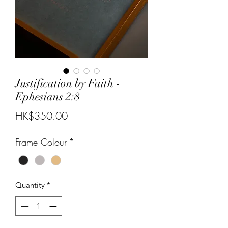
Justification by Faith -
Ephesians 2:8
Price
HK$350.00
Frame Colour
*
Quantity
*