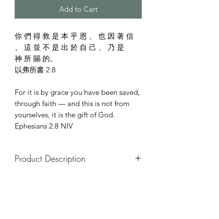
Add to Cart
你 們 得 救 是 本 乎 恩 、 也 因 著 信
、 這 並 不 是 出 於 自 己 、 乃 是
神 所 賜 的。
以弗所書 2:8
For it is by grace you have been saved,
through faith — and this is not from
yourselves, it is the gift of God.
Ephesians 2:8 NIV
Product Description
Size: A5
Paper: Gmund Colors Matt # 16
Weight: 100 gsm
Ink: Coliro Color - Bronze